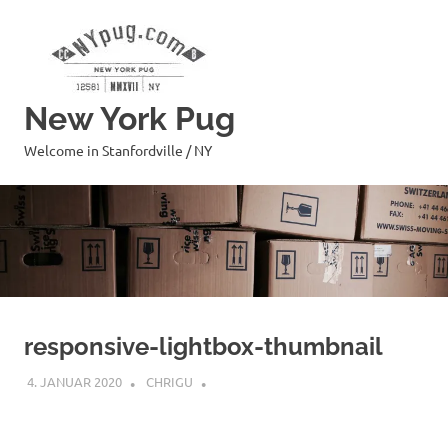
Zum
Inhalt
springen
New York Pug
Welcome in Stanfordville / NY
responsive-lightbox-thumbnail
4. JANUAR 2020
CHRIGU