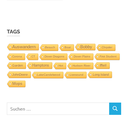
TAGS
Auswandern
Bobby
Besuch
Boat
Chrysler
Corona
CT
Dover Dragons
Dover Plains
First Student
Hamptons
Iffwil
Garden
Hot
Hudson River
JohnDeere
Long Island
LakeCandelwood
Livesound
Mops
Suchen
SUCHEN
nach: