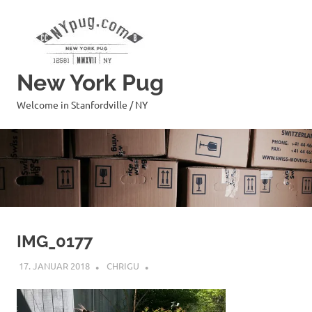
Zum
Inhalt
springen
New York Pug
Welcome in Stanfordville / NY
IMG_0177
17. JANUAR 2018
CHRIGU