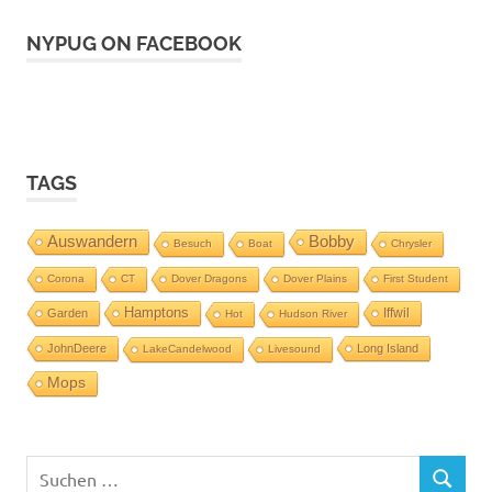
NYPUG ON FACEBOOK
TAGS
Auswandern
Bobby
Besuch
Boat
Chrysler
Corona
CT
Dover Dragons
Dover Plains
First Student
Hamptons
Iffwil
Garden
Hot
Hudson River
JohnDeere
Long Island
LakeCandelwood
Livesound
Mops
Suchen
SUCHEN