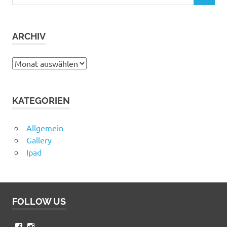
nach:
ARCHIV
Archiv
KATEGORIEN
Allgemein
Gallery
Ipad
FOLLOW US
Profil
Profil