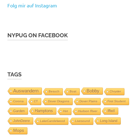
Folg mir auf Instagram
NYPUG ON FACEBOOK
TAGS
Auswandern
Bobby
Besuch
Boat
Chrysler
Corona
CT
Dover Dragons
Dover Plains
First Student
Hamptons
Iffwil
Garden
Hot
Hudson River
JohnDeere
Long Island
LakeCandelwood
Livesound
Mops