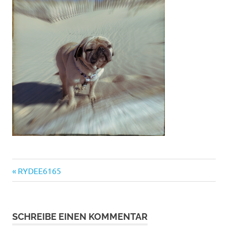
Vorheriger
Beitragsnavigation
RYDEE6165
Beitrag:
SCHREIBE EINEN KOMMENTAR