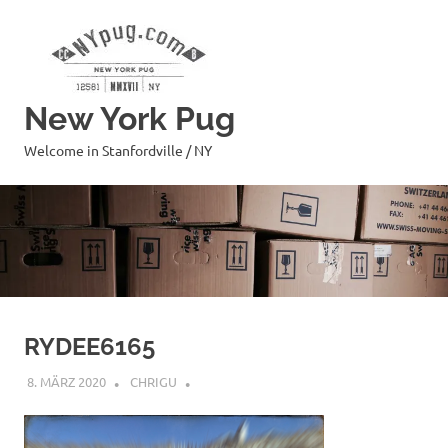
Zum
Inhalt
springen
New York Pug
Welcome in Stanfordville / NY
RYDEE6165
8. MÄRZ 2020
CHRIGU