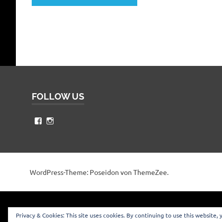
FOLLOW US
Profil
Profil
von
von
nypug
abyss30
auf
auf
Facebook
Instagram
anzeigen
anzeigen
WordPress-Theme: Poseidon von ThemeZee.
Privacy & Cookies: This site uses cookies. By continuing to use this website, 