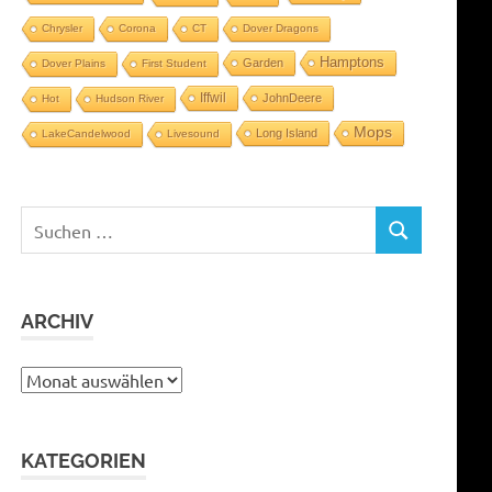
Chrysler
Corona
CT
Dover Dragons
Hamptons
Garden
Dover Plains
First Student
Iffwil
JohnDeere
Hot
Hudson River
Mops
Long Island
LakeCandelwood
Livesound
Suchen
SUCHEN
nach:
ARCHIV
Archiv
KATEGORIEN