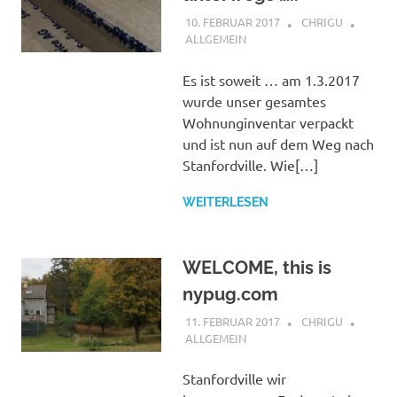
10. FEBRUAR 2017
CHRIGU
ALLGEMEIN
Es ist soweit … am 1.3.2017
wurde unser gesamtes
Wohnunginventar verpackt
und ist nun auf dem Weg nach
Stanfordville. Wie[…]
WEITERLESEN
WELCOME, this is
nypug.com
11. FEBRUAR 2017
CHRIGU
ALLGEMEIN
Stanfordville wir