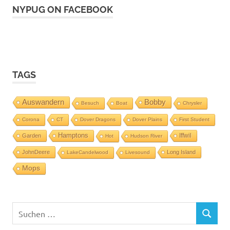
NYPUG ON FACEBOOK
TAGS
Auswandern
Bobby
Besuch
Boat
Chrysler
Corona
CT
Dover Dragons
Dover Plains
First Student
Hamptons
Iffwil
Garden
Hot
Hudson River
JohnDeere
Long Island
LakeCandelwood
Livesound
Mops
Suchen
SUCHEN
nach: