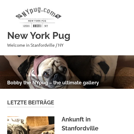
Zum
Inhalt
springen
New York Pug
Welcome in Stanfordville / NY
Bobby the NYpug – the ultimate gallery
LETZTE BEITRÄGE
Ankunft in
Stanfordville