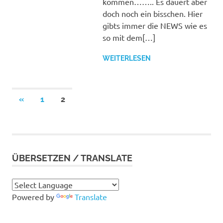
kommen…….. Es dauert aber
doch noch ein bisschen. Hier
gibts immer die NEWS wie es
so mit dem[…]
WEITERLESEN
Seitennummerierung
VORHERIGE
«
1
2
BEITRÄGE
der
Beiträge
ÜBERSETZEN / TRANSLATE
Powered by
Translate