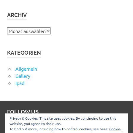
ARCHIV
Archiv
KATEGORIEN
Allgemein
Gallery
Ipad
FOLLOW US
Privacy & Cookies: This site uses cookies. By continuing to use this
website, you agree to their use.
Profil
Profil
To find out more, including how to control cookies, see here:
Cookie-
von
von