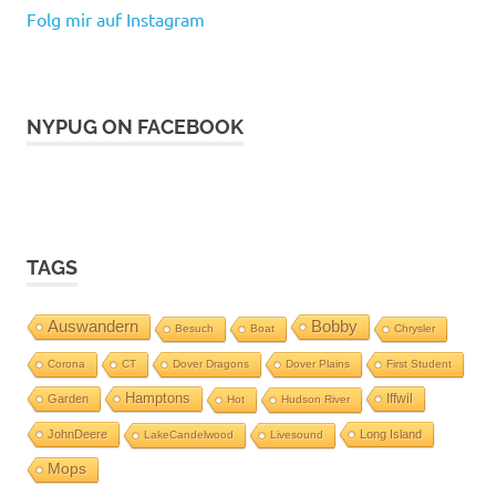
Folg mir auf Instagram
NYPUG ON FACEBOOK
TAGS
Auswandern
Bobby
Besuch
Boat
Chrysler
Corona
CT
Dover Dragons
Dover Plains
First Student
Hamptons
Iffwil
Garden
Hot
Hudson River
JohnDeere
Long Island
LakeCandelwood
Livesound
Mops