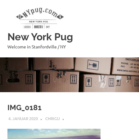
Zum
Inhalt
springen
New York Pug
Welcome in Stanfordville / NY
IMG_0181
4. JANUAR 2020
CHRIGU