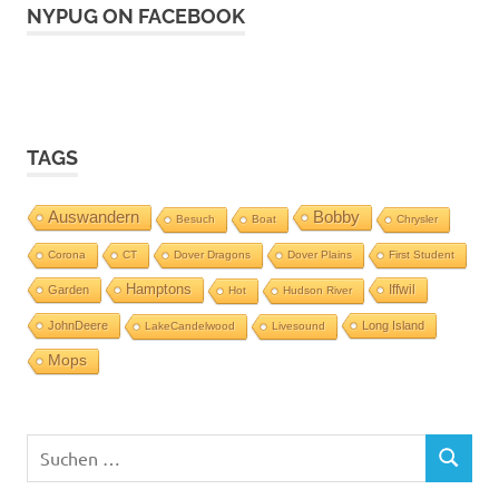
NYPUG ON FACEBOOK
TAGS
Auswandern
Bobby
Besuch
Boat
Chrysler
Corona
CT
Dover Dragons
Dover Plains
First Student
Hamptons
Iffwil
Garden
Hot
Hudson River
JohnDeere
Long Island
LakeCandelwood
Livesound
Mops
Suchen
SUCHEN
nach: