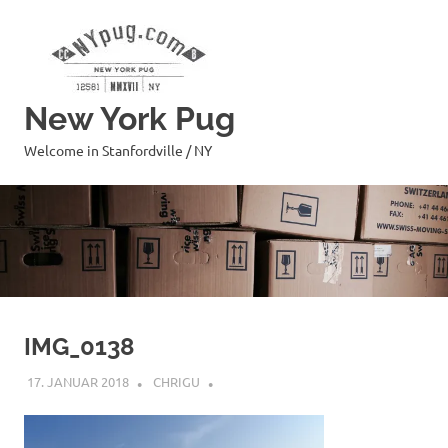
Zum
Inhalt
springen
New York Pug
Welcome in Stanfordville / NY
IMG_0138
17. JANUAR 2018
CHRIGU